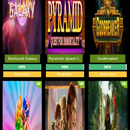
Starburst Galaxy
Pyramid: Quest for Immortality
Godbreaker
99%
99%
98%
Pola Slot
Pola Slot
Pola Slot