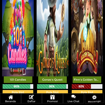
101 Candies
Gonzo's Quest
Finn's Golden Tavern
90%
95%
63%
Pola Slot
Pola Slot
Pola Slot
Beranda
Daftar
Promosi
Live Chat
Messenger