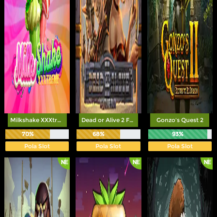
Milkshake XXXtreme
Dead or Alive 2 Feature Buy
Gonzo's Quest 2
70%
68%
93%
Pola Slot
Pola Slot
Pola Slot