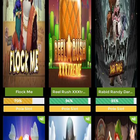
Flock Me
Reel Rush XXXtreme
Rabid Randy Dark Trails
70%
94%
93%
Pola Slot
Pola Slot
Pola Slot