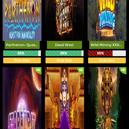
Parthenon: Quest for Immortality
Dead West
Wild Mining XXXtreme
93%
95%
65%
Pola Slot
Pola Slot
Pola Slot